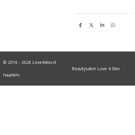
D
D
S
D
E
E
H
E
L
E
A
L
E
L
R
E
N
E
N
© 2016 - 2026 Love4skin.nl
Beautysalon Love 4 Skin
Haarlem