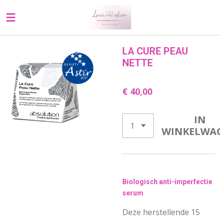
Ga
direct
naar
de
LA CURE PEAU
hoofdinhoud
NETTE
€ 40,00
IN
WINKELWA
Biologisch anti-imperfectie
serum
Deze herstellende 15