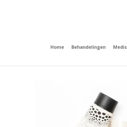
Ga
direct
naar
de
hoofdinhoud
Home
Behandelingen
Medis