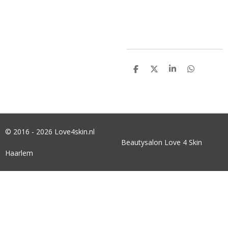
D
D
S
D
E
E
H
E
L
E
A
L
E
L
R
E
N
E
N
© 2016 - 2026 Love4skin.nl
Beautysalon Love 4 Skin
Haarlem