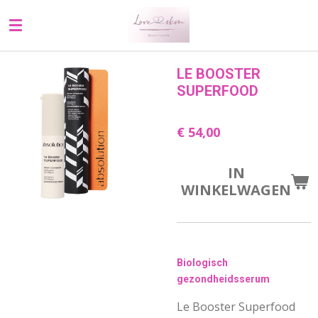
Ga
direct
naar
de
LE BOOSTER
hoofdinhoud
SUPERFOOD
€ 54,00
IN
WINKELWAGEN
Biologisch
gezondheidsserum
Le Booster Superfood