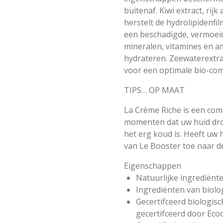
buitenaf. Kiwi extract, rij
herstelt de hydrolipidenfi
een beschadigde, vermoeide
mineralen, vitamines en a
hydrateren. Zeewaterextra
voor een optimale bio-comp
TIPS… OP MAAT
La Crème Riche is een com
momenten dat uw huid droo
het erg koud is. Heeft uw
van Le Booster toe naar d
Eigenschappen
Natuurlijke ingrediënt
Ingrediënten van biol
Gecertifceerd biologisc
gecertifceerd door Ecoc