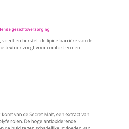
llende gezichtsverzorging
voedt en herstelt de lipide barrière van de
me textuur zorgt voor comfort en een
omt van de Secret Malt, een extract van
polyfenolen. De hoge antioxiderende
 de huid tegen schadelijke invloeden van