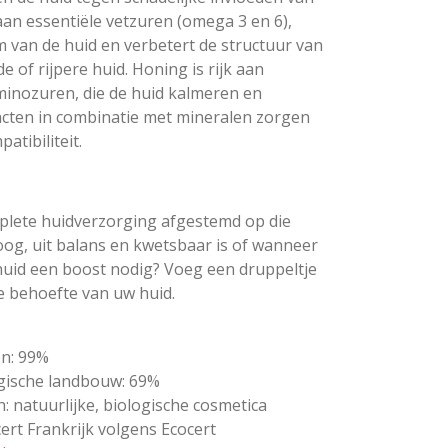
k aan essentiële vetzuren (omega 3 en 6),
lm van de huid en verbetert de structuur van
 of rijpere huid. Honing is rijk aan
minozuren, die de huid kalmeren en
cten in combinatie met mineralen zorgen
atibiliteit.
plete huidverzorging afgestemd op die
g, uit balans en kwetsbaar is of wanneer
 huid een boost nodig? Voeg een druppeltje
e behoefte van uw huid.
en: 99%
ogische landbouw: 69%
h: natuurlijke, biologische cosmetica
ert Frankrijk volgens Ecocert