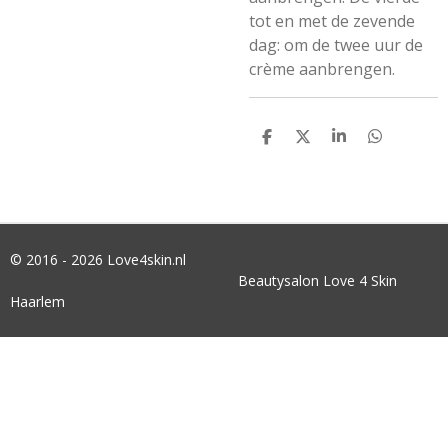
tot en met de zevende
dag: om de twee uur de
crème aanbrengen.
D
D
S
D
E
E
H
E
L
E
A
L
E
L
R
E
N
E
N
© 2016 - 2026 Love4skin.nl
Beautysalon Love 4 Skin
Haarlem