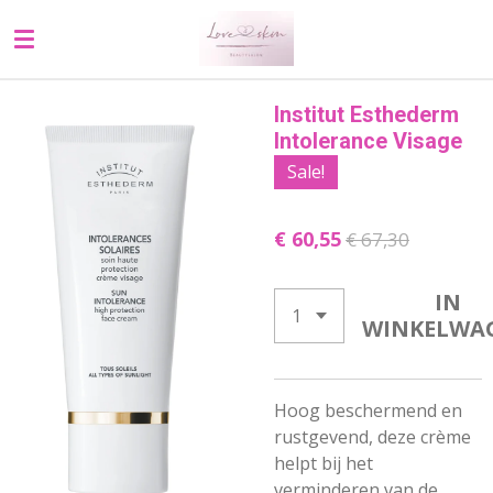
Ga
direct
naar
de
Institut Esthederm
hoofdinhoud
Intolerance Visage
Sale!
€ 60,55
€ 67,30
IN
WINKELWA
Hoog beschermend en
rustgevend, deze crème
helpt bij het ​​
verminderen van de