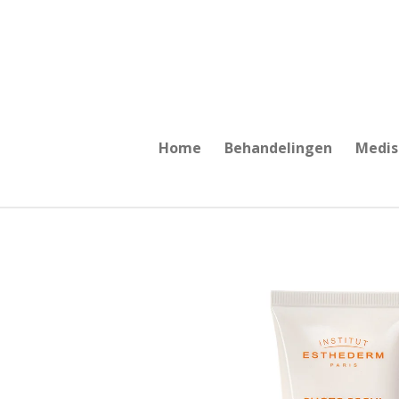
Ga
direct
naar
de
hoofdinhoud
Home
Behandelingen
Medis