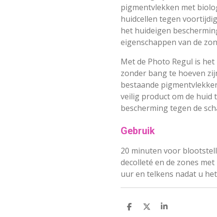
pigmentvlekken met biolo
huidcellen tegen voortijdi
het huideigen beschermi
eigenschappen van de zo
Met de Photo Regul is het 
zonder bang te hoeven zi
bestaande pigmentvlekken 
veilig product om de huid 
bescherming tegen de schad
Gebruik
20 minuten voor blootstelli
decolleté en de zones me
uur en telkens nadat u he
D
D
S