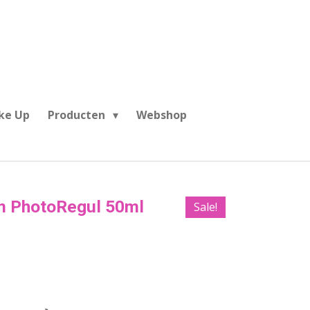
ke Up
Producten
Webshop
rm PhotoRegul 50ml
Sale!