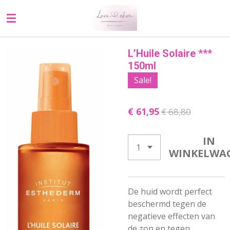
Ga
direct
naar
de
L’Huile Solaire ***
hoofdinhoud
150ml
Sale!
€ 61,95
€ 68,80
IN
WINKELWA
De huid wordt perfect
beschermd tegen de
negatieve effecten van
de zon en tegen