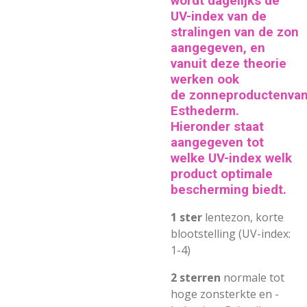
wordt dagelijks de
UV-index van de
stralingen van de zon
aangegeven, en
vanuit deze theorie
werken ook
de
zonneproducten
va
Esthederm
.
Hieronder staat
aangegeven tot
welke UV-index welk
product optimale
bescherming biedt.
1 ster
lentezon, korte
blootstelling (UV-index:
1-4)
2 sterren
normale tot
hoge zonsterkte en -