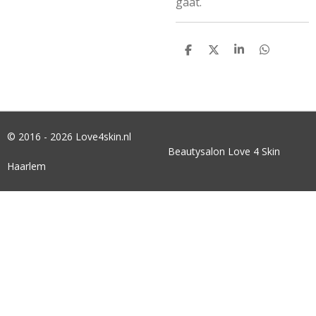
gaat.
D
D
S
D
E
E
H
E
L
E
A
L
E
L
R
E
N
E
N
© 2016 - 2026 Love4skin.nl
Beautysalon Love 4 Skin
Haarlem